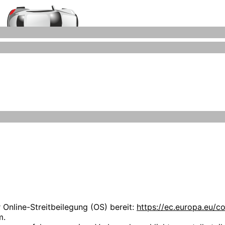
Auto-Ankauf-Zeitz.de
Grafiken können Marken- oder Warenzeichen im Besitze ihrer
iegen ausschließlich bei deren Besitzern.
 uns über Ihren Besuch auf unseren Webseiten. Wir möchten,
hen Stellenwert. Die folgenden Datenschutzbestimmungen s
r kauft selbst keine Fahrzeuge an.
nlichen Daten zu informieren.
nzmann
 Online-Streitbeilegung (OS) bereit:
https://ec.europa.eu/c
m.