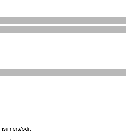
 rechtlichen Eigentümer sein. Die Rechte aller
 dass Sie sich hierbei sicher und wohl fühlen.
ind dafür gedacht, Sie über unsere Handhabung
onsumers/odr.