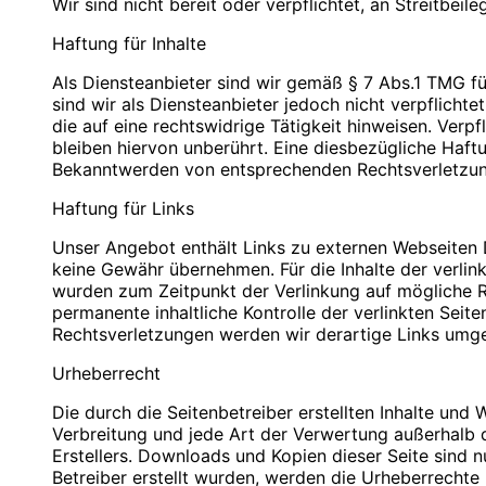
Wir sind nicht bereit oder verpflichtet, an Streitbei
PLZ/Ort: 12529 Schönefeld
PLZ/Ort: 12529 Schönefeld
E-Mail: info@blauweb.de
E-Mail: info@blauweb.de
Haftung für Inhalte
Mobil: 0176 277 50500
Telefon: 03379 591001
Telefax: 03379 591 002
Als Diensteanbieter sind wir gemäß § 7 Abs.1 TMG fü
Mobil: 0176 277 50500
sind wir als Diensteanbieter jedoch nicht verpflich
Cookies
die auf eine rechtswidrige Tätigkeit hinweisen. Ver
Umsatzsteuer-Identifikationsnummer gemäß § 27 a 
bleiben hiervon unberührt. Eine diesbezügliche Haft
Zur besseren Benutzerführung setzen wir Cookies ei
DE 283623660
Bekanntwerden von entsprechenden Rechtsverletzun
Bestimmte Seiten sind ohne deren Einsatz nicht oder n
Datenverarbeitung nach Art. 6 Abs. 1 lit. f DSGVO 
Haftung für Links
Inhaber: Christian Hinzmann
bieten die Einstellungsmöglichkeit, Cookies nicht zu
und Cookies nur im Einzelfall erlauben, die Annah
Unser Angebot enthält Links zu externen Webseiten Dr
Verantwortlich für den Inhalt nach § 55 Abs. 2 RStV
aktivieren. Es ist nicht gewährleistet, dass Sie auf
keine Gewähr übernehmen. Für die Inhalte der verlinkt
Einstellungen vornehmen.
wurden zum Zeitpunkt der Verlinkung auf mögliche Re
Name: Christian Hinzmann
permanente inhaltliche Kontrolle der verlinkten Sei
Strasse: Friedhofsweg 5
Rechtsverletzungen werden wir derartige Links umg
PLZ/Ort: 12529 Schönefeld
Kontaktformular
E-Mail: info@blauweb.de
Urheberrecht
Mobil: 0176 277 50500
Sie können sich über ein Kontaktformular jederzei
Die durch die Seitenbetreiber erstellten Inhalte und
zukommen lassen zu können, benötigen wir folgende
Verbreitung und jede Art der Verwertung außerhalb 
Zwecke. Rechtsgrundlage für die Verarbeitung der D
Quellenangaben für die verwendeten Bilder und Gr
Erstellers. Downloads und Kopien dieser Seite sind n
werden, ist Art. 6 Abs. 1 lit. f DSGVO.
Betreiber erstellt wurden, werden die Urheberrechte 
Auto-Ankauf Zeitz