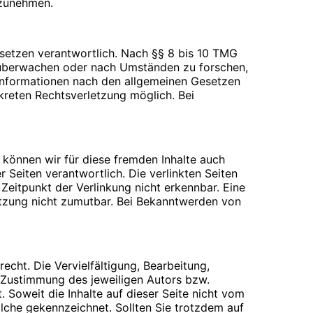
ilzunehmen.
esetzen verantwortlich. Nach §§ 8 bis 10 TMG
zu überwachen oder nach Umständen zu forschen,
 Informationen nach den allgemeinen Gesetzen
nkreten Rechtsverletzung möglich. Bei
 Webseiten für den Nutzer vereinfacht.
rechtigte Interesse für diese
inem anderen Punkt behandelt). Gängige Browser
 über das Setzen von Cookies informiert werden
n der Cookies beim Schließen des Browser
b können wir für diese fremden Inhalte auch
ifen können, wenn Sie entsprechende
r Seiten verantwortlich. Die verlinkten Seiten
eitpunkt der Verlinkung nicht erkennbar. Eine
letzung nicht zumutbar. Bei Bekanntwerden von
en beantworten oder Ihnen eine Rückmeldung
echt. Die Vervielfältigung, Bearbeitung,
verwenden wir ausschließlich für die o.g.
 Zustimmung des jeweiligen Autors bzw.
er Übersendung einer E-Mail übermittelt
. Soweit die Inhalte auf dieser Seite nicht vom
olche gekennzeichnet. Sollten Sie trotzdem auf