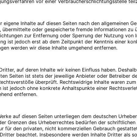
legungsverfahren vor einer Verbraucherschlichtungsstelle te
Bitte
PIN
eingeben
r eigene Inhalte auf diesen Seiten nach den allgemeinen G
tet, übermittelte oder gespeicherte fremde Informationen 
pflichtungen zur Entfernung oder Sperrung der Nutzung von
Umsatzsteuergesetz:
ung ist jedoch erst ab dem Zeitpunkt der Kenntnis einer ko
n. Durch die Verwendung von Cookies wird die Nutzung von
gen werden wir diese Inhalte umgehend entfernen.
icht fehlerfrei aufrufbar. Diese Gründe stellen auch das be
dar (die Nutzung von Cookies zu Analysezwecken wird in e
zulassen. Sie können Ihren Browser so einstellen, dass Sie
me von Cookies ausschließen oder das automatische Lösche
itter, auf deren Inhalte wir keinen Einfluss haben. Deshal
:
 alle Funktionen dieser Website ohne Einschränkungen zugre
en Seiten ist stets der jeweilige Anbieter oder Betreiber de
chtsverstöße überprüft. Rechtswidrige Inhalte waren zum Z
ten ist jedoch ohne konkrete Anhaltspunkte einer Rechtsver
ehend entfernen.
t mit Fragen oder Anregungen an uns wenden. Um Ihre Frag
 Werke auf diesen Seiten unterliegen dem deutschen Urheberr
 Angaben: Name, Vorname und E-Mail Adresse. Diese Daten 
der Grenzen des Urheberrechtes bedürfen der schriftlichen
aten, die im Zuge der Nutzung des Kontaktformulars oder d
afiken:
ur für den privaten, nicht kommerziellen Gebrauch gestattet
Dritter beachtet. Insbesondere werden Inhalte Dritter als s