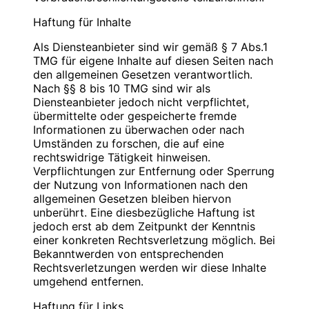
Blauweb.DE Internet-Solutions, Inhaber
Bitte
PIN
eingeben
Christan Hinzmann
Haftung für Inhalte
Verantwortliche Stelle
Firmierung: BlauWeb.DE Internet-Solutions
Als Diensteanbieter sind wir gemäß § 7 Abs.1
Name: Christian Hinzmann
Name: Christian Hinzmann
TMG für eigene Inhalte auf diesen Seiten nach
Strasse: Friedhofsweg 5
Strasse: Friedhofsweg 5
den allgemeinen Gesetzen verantwortlich.
PLZ/Ort: 12529 Schönefeld
PLZ/Ort: 12529 Schönefeld
Nach §§ 8 bis 10 TMG sind wir als
E-Mail: info@blauweb.de
E-Mail: info@blauweb.de
Diensteanbieter jedoch nicht verpflichtet,
Mobil: 0176 277 50500
Telefon: 03379 591001
übermittelte oder gespeicherte fremde
Telefax: 03379 591 002
Informationen zu überwachen oder nach
Mobil: 0176 277 50500
Umständen zu forschen, die auf eine
Cookies
rechtswidrige Tätigkeit hinweisen.
Umsatzsteuer-Identifikationsnummer gemäß §
Verpflichtungen zur Entfernung oder Sperrung
Zur besseren Benutzerführung setzen wir Cookies
27 a Umsatzsteuergesetz:
der Nutzung von Informationen nach den
ein. Durch die Verwendung von Cookies wird die
DE 283623660
allgemeinen Gesetzen bleiben hiervon
Nutzung von Webseiten für den Nutzer vereinfacht.
unberührt. Eine diesbezügliche Haftung ist
Bestimmte Seiten sind ohne deren Einsatz nicht oder
Inhaber: Christian Hinzmann
jedoch erst ab dem Zeitpunkt der Kenntnis
nicht fehlerfrei aufrufbar. Diese Gründe stellen auch
einer konkreten Rechtsverletzung möglich. Bei
das berechtigte Interesse für diese
Verantwortlich für den Inhalt nach § 55 Abs. 2
Bekanntwerden von entsprechenden
Datenverarbeitung nach Art. 6 Abs. 1 lit. f DSGVO
RStV:
Rechtsverletzungen werden wir diese Inhalte
dar (die Nutzung von Cookies zu Analysezwecken
umgehend entfernen.
wird in einem anderen Punkt behandelt). Gängige
Name: Christian Hinzmann
Browser bieten die Einstellungsmöglichkeit, Cookies
Strasse: Friedhofsweg 5
Haftung für Links