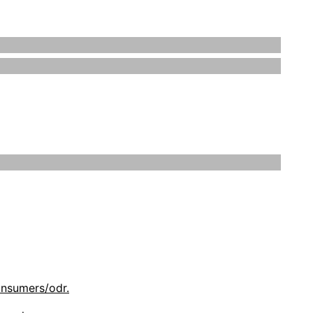
 rechtlichen Eigentümer sein. Die Rechte aller
 dass Sie sich hierbei sicher und wohl fühlen.
ind dafür gedacht, Sie über unsere Handhabung
onsumers/odr.