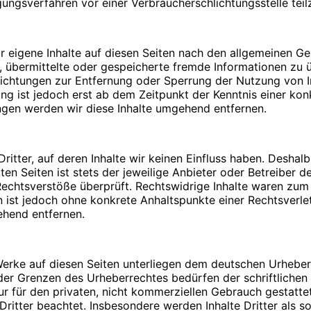
legungsverfahren vor einer Verbraucherschlichtungsstelle te
Bitte
PIN
eingeben
r eigene Inhalte auf diesen Seiten nach den allgemeinen G
tet, übermittelte oder gespeicherte fremde Informationen 
pflichtungen zur Entfernung oder Sperrung der Nutzung von
Umsatzsteuergesetz:
ung ist jedoch erst ab dem Zeitpunkt der Kenntnis einer ko
n. Durch die Verwendung von Cookies wird die Nutzung von
gen werden wir diese Inhalte umgehend entfernen.
icht fehlerfrei aufrufbar. Diese Gründe stellen auch das be
dar (die Nutzung von Cookies zu Analysezwecken wird in e
zulassen. Sie können Ihren Browser so einstellen, dass Sie
me von Cookies ausschließen oder das automatische Lösche
itter, auf deren Inhalte wir keinen Einfluss haben. Deshal
:
 alle Funktionen dieser Website ohne Einschränkungen zugre
en Seiten ist stets der jeweilige Anbieter oder Betreiber de
chtsverstöße überprüft. Rechtswidrige Inhalte waren zum Z
ten ist jedoch ohne konkrete Anhaltspunkte einer Rechtsver
ehend entfernen.
t mit Fragen oder Anregungen an uns wenden. Um Ihre Frag
 Werke auf diesen Seiten unterliegen dem deutschen Urheberr
 Angaben: Name, Vorname und E-Mail Adresse. Diese Daten 
der Grenzen des Urheberrechtes bedürfen der schriftlichen
aten, die im Zuge der Nutzung des Kontaktformulars oder d
afiken:
ur für den privaten, nicht kommerziellen Gebrauch gestattet
Dritter beachtet. Insbesondere werden Inhalte Dritter als s