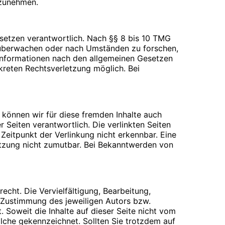
ilzunehmen.
esetzen verantwortlich. Nach §§ 8 bis 10 TMG
zu überwachen oder nach Umständen zu forschen,
 Informationen nach den allgemeinen Gesetzen
nkreten Rechtsverletzung möglich. Bei
 Webseiten für den Nutzer vereinfacht.
rechtigte Interesse für diese
inem anderen Punkt behandelt). Gängige Browser
 über das Setzen von Cookies informiert werden
n der Cookies beim Schließen des Browser
b können wir für diese fremden Inhalte auch
ifen können, wenn Sie entsprechende
r Seiten verantwortlich. Die verlinkten Seiten
eitpunkt der Verlinkung nicht erkennbar. Eine
letzung nicht zumutbar. Bei Bekanntwerden von
en beantworten oder Ihnen eine Rückmeldung
echt. Die Vervielfältigung, Bearbeitung,
verwenden wir ausschließlich für die o.g.
 Zustimmung des jeweiligen Autors bzw.
er Übersendung einer E-Mail übermittelt
. Soweit die Inhalte auf dieser Seite nicht vom
olche gekennzeichnet. Sollten Sie trotzdem auf