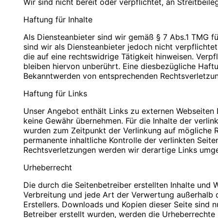
Wir sind nicht bereit oder verpflichtet, an Streitbei
PLZ/Ort: 12529 Schönefeld
PLZ/Ort: 12529 Schönefeld
E-Mail: info@blauweb.de
E-Mail: info@blauweb.de
Haftung für Inhalte
Mobil: 0176 277 50500
Telefon: 03379 591001
Telefax: 03379 591 002
Als Diensteanbieter sind wir gemäß § 7 Abs.1 TMG fü
Mobil: 0176 277 50500
sind wir als Diensteanbieter jedoch nicht verpflich
Cookies
die auf eine rechtswidrige Tätigkeit hinweisen. Ver
Umsatzsteuer-Identifikationsnummer gemäß § 27 a 
bleiben hiervon unberührt. Eine diesbezügliche Haft
Zur besseren Benutzerführung setzen wir Cookies ei
DE 283623660
Bekanntwerden von entsprechenden Rechtsverletzun
Bestimmte Seiten sind ohne deren Einsatz nicht oder n
Datenverarbeitung nach Art. 6 Abs. 1 lit. f DSGVO 
Haftung für Links
Inhaber: Christian Hinzmann
bieten die Einstellungsmöglichkeit, Cookies nicht zu
und Cookies nur im Einzelfall erlauben, die Annah
Unser Angebot enthält Links zu externen Webseiten Dr
Verantwortlich für den Inhalt nach § 55 Abs. 2 RStV
aktivieren. Es ist nicht gewährleistet, dass Sie auf
keine Gewähr übernehmen. Für die Inhalte der verlinkt
Einstellungen vornehmen.
wurden zum Zeitpunkt der Verlinkung auf mögliche Re
Name: Christian Hinzmann
permanente inhaltliche Kontrolle der verlinkten Sei
Strasse: Friedhofsweg 5
Rechtsverletzungen werden wir derartige Links umg
PLZ/Ort: 12529 Schönefeld
Kontaktformular
E-Mail: info@blauweb.de
Urheberrecht
Mobil: 0176 277 50500
Sie können sich über ein Kontaktformular jederzei
Die durch die Seitenbetreiber erstellten Inhalte und
zukommen lassen zu können, benötigen wir folgende
Verbreitung und jede Art der Verwertung außerhalb 
Zwecke. Rechtsgrundlage für die Verarbeitung der D
Quellenangaben für die verwendeten Bilder und Gr
Erstellers. Downloads und Kopien dieser Seite sind n
werden, ist Art. 6 Abs. 1 lit. f DSGVO.
Betreiber erstellt wurden, werden die Urheberrechte 
Auto-Ankauf Zeitz