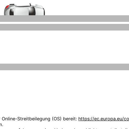
Auto-Ankauf-Zeitz.de
Grafiken können Marken- oder Warenzeichen im Besitze ihrer
iegen ausschließlich bei deren Besitzern.
 uns über Ihren Besuch auf unseren Webseiten. Wir möchten,
hen Stellenwert. Die folgenden Datenschutzbestimmungen s
r kauft selbst keine Fahrzeuge an.
nlichen Daten zu informieren.
nzmann
 Online-Streitbeilegung (OS) bereit:
https://ec.europa.eu/c
m.