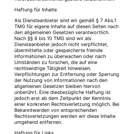
Blauweb.DE Internet-Solutions, Inhaber
Bitte
PIN
eingeben
Christan Hinzmann
Haftung für Inhalte
Verantwortliche Stelle
Firmierung: BlauWeb.DE Internet-Solutions
Als Diensteanbieter sind wir gemäß § 7 Abs.1
Name: Christian Hinzmann
Name: Christian Hinzmann
TMG für eigene Inhalte auf diesen Seiten nach
Strasse: Friedhofsweg 5
Strasse: Friedhofsweg 5
den allgemeinen Gesetzen verantwortlich.
PLZ/Ort: 12529 Schönefeld
PLZ/Ort: 12529 Schönefeld
Nach §§ 8 bis 10 TMG sind wir als
E-Mail: info@blauweb.de
E-Mail: info@blauweb.de
Diensteanbieter jedoch nicht verpflichtet,
Mobil: 0176 277 50500
Telefon: 03379 591001
übermittelte oder gespeicherte fremde
Telefax: 03379 591 002
Informationen zu überwachen oder nach
Mobil: 0176 277 50500
Umständen zu forschen, die auf eine
Cookies
rechtswidrige Tätigkeit hinweisen.
Umsatzsteuer-Identifikationsnummer gemäß §
Verpflichtungen zur Entfernung oder Sperrung
Zur besseren Benutzerführung setzen wir Cookies
27 a Umsatzsteuergesetz:
der Nutzung von Informationen nach den
ein. Durch die Verwendung von Cookies wird die
DE 283623660
allgemeinen Gesetzen bleiben hiervon
Nutzung von Webseiten für den Nutzer vereinfacht.
unberührt. Eine diesbezügliche Haftung ist
Bestimmte Seiten sind ohne deren Einsatz nicht oder
Inhaber: Christian Hinzmann
jedoch erst ab dem Zeitpunkt der Kenntnis
nicht fehlerfrei aufrufbar. Diese Gründe stellen auch
einer konkreten Rechtsverletzung möglich. Bei
das berechtigte Interesse für diese
Verantwortlich für den Inhalt nach § 55 Abs. 2
Bekanntwerden von entsprechenden
Datenverarbeitung nach Art. 6 Abs. 1 lit. f DSGVO
RStV:
Rechtsverletzungen werden wir diese Inhalte
dar (die Nutzung von Cookies zu Analysezwecken
umgehend entfernen.
wird in einem anderen Punkt behandelt). Gängige
Name: Christian Hinzmann
Browser bieten die Einstellungsmöglichkeit, Cookies
Strasse: Friedhofsweg 5
Haftung für Links