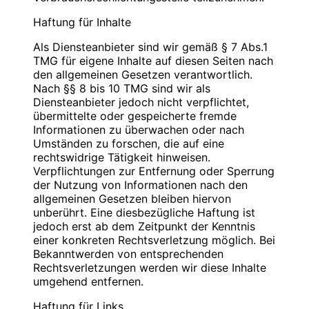
Blauweb.DE Internet-Solutions, Inhaber
Bitte
PIN
eingeben
Christan Hinzmann
Haftung für Inhalte
Verantwortliche Stelle
Firmierung: BlauWeb.DE Internet-Solutions
Als Diensteanbieter sind wir gemäß § 7 Abs.1
Name: Christian Hinzmann
Name: Christian Hinzmann
TMG für eigene Inhalte auf diesen Seiten nach
Strasse: Friedhofsweg 5
Strasse: Friedhofsweg 5
den allgemeinen Gesetzen verantwortlich.
PLZ/Ort: 12529 Schönefeld
PLZ/Ort: 12529 Schönefeld
Nach §§ 8 bis 10 TMG sind wir als
E-Mail: info@blauweb.de
E-Mail: info@blauweb.de
Diensteanbieter jedoch nicht verpflichtet,
Mobil: 0176 277 50500
Telefon: 03379 591001
übermittelte oder gespeicherte fremde
Telefax: 03379 591 002
Informationen zu überwachen oder nach
Mobil: 0176 277 50500
Umständen zu forschen, die auf eine
Cookies
rechtswidrige Tätigkeit hinweisen.
Umsatzsteuer-Identifikationsnummer gemäß §
Verpflichtungen zur Entfernung oder Sperrung
Zur besseren Benutzerführung setzen wir Cookies
27 a Umsatzsteuergesetz:
der Nutzung von Informationen nach den
ein. Durch die Verwendung von Cookies wird die
DE 283623660
allgemeinen Gesetzen bleiben hiervon
Nutzung von Webseiten für den Nutzer vereinfacht.
unberührt. Eine diesbezügliche Haftung ist
Bestimmte Seiten sind ohne deren Einsatz nicht oder
Inhaber: Christian Hinzmann
jedoch erst ab dem Zeitpunkt der Kenntnis
nicht fehlerfrei aufrufbar. Diese Gründe stellen auch
einer konkreten Rechtsverletzung möglich. Bei
das berechtigte Interesse für diese
Verantwortlich für den Inhalt nach § 55 Abs. 2
Bekanntwerden von entsprechenden
Datenverarbeitung nach Art. 6 Abs. 1 lit. f DSGVO
RStV:
Rechtsverletzungen werden wir diese Inhalte
dar (die Nutzung von Cookies zu Analysezwecken
umgehend entfernen.
wird in einem anderen Punkt behandelt). Gängige
Name: Christian Hinzmann
Browser bieten die Einstellungsmöglichkeit, Cookies
Strasse: Friedhofsweg 5
Haftung für Links