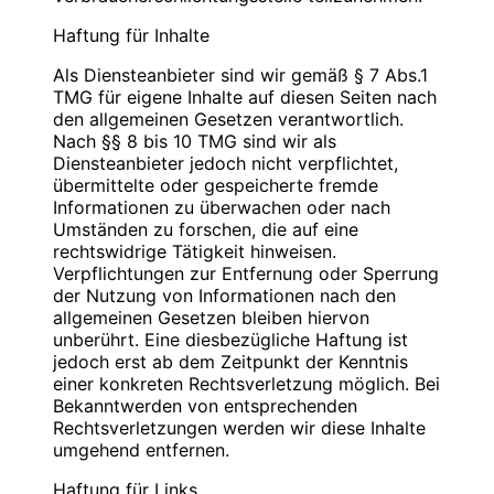
Blauweb.DE Internet-Solutions, Inhaber
Bitte
PIN
eingeben
Christan Hinzmann
Haftung für Inhalte
Verantwortliche Stelle
Firmierung: BlauWeb.DE Internet-Solutions
Als Diensteanbieter sind wir gemäß § 7 Abs.1
Name: Christian Hinzmann
Name: Christian Hinzmann
TMG für eigene Inhalte auf diesen Seiten nach
Strasse: Friedhofsweg 5
Strasse: Friedhofsweg 5
den allgemeinen Gesetzen verantwortlich.
PLZ/Ort: 12529 Schönefeld
PLZ/Ort: 12529 Schönefeld
Nach §§ 8 bis 10 TMG sind wir als
E-Mail: info@blauweb.de
E-Mail: info@blauweb.de
Diensteanbieter jedoch nicht verpflichtet,
Mobil: 0176 277 50500
Telefon: 03379 591001
übermittelte oder gespeicherte fremde
Telefax: 03379 591 002
Informationen zu überwachen oder nach
Mobil: 0176 277 50500
Umständen zu forschen, die auf eine
Cookies
rechtswidrige Tätigkeit hinweisen.
Umsatzsteuer-Identifikationsnummer gemäß §
Verpflichtungen zur Entfernung oder Sperrung
Zur besseren Benutzerführung setzen wir Cookies
27 a Umsatzsteuergesetz:
der Nutzung von Informationen nach den
ein. Durch die Verwendung von Cookies wird die
DE 283623660
allgemeinen Gesetzen bleiben hiervon
Nutzung von Webseiten für den Nutzer vereinfacht.
unberührt. Eine diesbezügliche Haftung ist
Bestimmte Seiten sind ohne deren Einsatz nicht oder
Inhaber: Christian Hinzmann
jedoch erst ab dem Zeitpunkt der Kenntnis
nicht fehlerfrei aufrufbar. Diese Gründe stellen auch
einer konkreten Rechtsverletzung möglich. Bei
das berechtigte Interesse für diese
Verantwortlich für den Inhalt nach § 55 Abs. 2
Bekanntwerden von entsprechenden
Datenverarbeitung nach Art. 6 Abs. 1 lit. f DSGVO
RStV:
Rechtsverletzungen werden wir diese Inhalte
dar (die Nutzung von Cookies zu Analysezwecken
umgehend entfernen.
wird in einem anderen Punkt behandelt). Gängige
Name: Christian Hinzmann
Browser bieten die Einstellungsmöglichkeit, Cookies
Strasse: Friedhofsweg 5
Haftung für Links