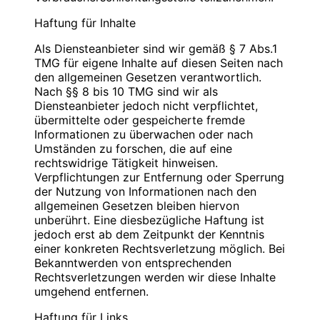
Blauweb.DE Internet-Solutions, Inhaber
Bitte
PIN
eingeben
Christan Hinzmann
Haftung für Inhalte
Verantwortliche Stelle
Firmierung: BlauWeb.DE Internet-Solutions
Als Diensteanbieter sind wir gemäß § 7 Abs.1
Name: Christian Hinzmann
Name: Christian Hinzmann
TMG für eigene Inhalte auf diesen Seiten nach
Strasse: Friedhofsweg 5
Strasse: Friedhofsweg 5
den allgemeinen Gesetzen verantwortlich.
PLZ/Ort: 12529 Schönefeld
PLZ/Ort: 12529 Schönefeld
Nach §§ 8 bis 10 TMG sind wir als
E-Mail: info@blauweb.de
E-Mail: info@blauweb.de
Diensteanbieter jedoch nicht verpflichtet,
Mobil: 0176 277 50500
Telefon: 03379 591001
übermittelte oder gespeicherte fremde
Telefax: 03379 591 002
Informationen zu überwachen oder nach
Mobil: 0176 277 50500
Umständen zu forschen, die auf eine
Cookies
rechtswidrige Tätigkeit hinweisen.
Umsatzsteuer-Identifikationsnummer gemäß §
Verpflichtungen zur Entfernung oder Sperrung
Zur besseren Benutzerführung setzen wir Cookies
27 a Umsatzsteuergesetz:
der Nutzung von Informationen nach den
ein. Durch die Verwendung von Cookies wird die
DE 283623660
allgemeinen Gesetzen bleiben hiervon
Nutzung von Webseiten für den Nutzer vereinfacht.
unberührt. Eine diesbezügliche Haftung ist
Bestimmte Seiten sind ohne deren Einsatz nicht oder
Inhaber: Christian Hinzmann
jedoch erst ab dem Zeitpunkt der Kenntnis
nicht fehlerfrei aufrufbar. Diese Gründe stellen auch
einer konkreten Rechtsverletzung möglich. Bei
das berechtigte Interesse für diese
Verantwortlich für den Inhalt nach § 55 Abs. 2
Bekanntwerden von entsprechenden
Datenverarbeitung nach Art. 6 Abs. 1 lit. f DSGVO
RStV:
Rechtsverletzungen werden wir diese Inhalte
dar (die Nutzung von Cookies zu Analysezwecken
umgehend entfernen.
wird in einem anderen Punkt behandelt). Gängige
Name: Christian Hinzmann
Browser bieten die Einstellungsmöglichkeit, Cookies
Strasse: Friedhofsweg 5
Haftung für Links