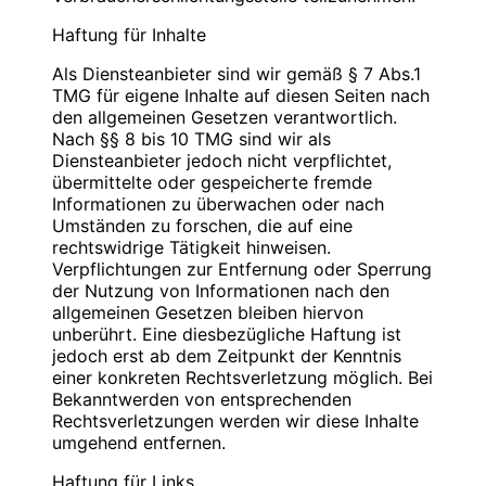
Blauweb.DE Internet-Solutions, Inhaber
Bitte
PIN
eingeben
Christan Hinzmann
Haftung für Inhalte
Verantwortliche Stelle
Firmierung: BlauWeb.DE Internet-Solutions
Als Diensteanbieter sind wir gemäß § 7 Abs.1
Name: Christian Hinzmann
Name: Christian Hinzmann
TMG für eigene Inhalte auf diesen Seiten nach
Strasse: Friedhofsweg 5
Strasse: Friedhofsweg 5
den allgemeinen Gesetzen verantwortlich.
PLZ/Ort: 12529 Schönefeld
PLZ/Ort: 12529 Schönefeld
Nach §§ 8 bis 10 TMG sind wir als
E-Mail: info@blauweb.de
E-Mail: info@blauweb.de
Diensteanbieter jedoch nicht verpflichtet,
Mobil: 0176 277 50500
Telefon: 03379 591001
übermittelte oder gespeicherte fremde
Telefax: 03379 591 002
Informationen zu überwachen oder nach
Mobil: 0176 277 50500
Umständen zu forschen, die auf eine
Cookies
rechtswidrige Tätigkeit hinweisen.
Umsatzsteuer-Identifikationsnummer gemäß §
Verpflichtungen zur Entfernung oder Sperrung
Zur besseren Benutzerführung setzen wir Cookies
27 a Umsatzsteuergesetz:
der Nutzung von Informationen nach den
ein. Durch die Verwendung von Cookies wird die
DE 283623660
allgemeinen Gesetzen bleiben hiervon
Nutzung von Webseiten für den Nutzer vereinfacht.
unberührt. Eine diesbezügliche Haftung ist
Bestimmte Seiten sind ohne deren Einsatz nicht oder
Inhaber: Christian Hinzmann
jedoch erst ab dem Zeitpunkt der Kenntnis
nicht fehlerfrei aufrufbar. Diese Gründe stellen auch
einer konkreten Rechtsverletzung möglich. Bei
das berechtigte Interesse für diese
Verantwortlich für den Inhalt nach § 55 Abs. 2
Bekanntwerden von entsprechenden
Datenverarbeitung nach Art. 6 Abs. 1 lit. f DSGVO
RStV:
Rechtsverletzungen werden wir diese Inhalte
dar (die Nutzung von Cookies zu Analysezwecken
umgehend entfernen.
wird in einem anderen Punkt behandelt). Gängige
Name: Christian Hinzmann
Browser bieten die Einstellungsmöglichkeit, Cookies
Strasse: Friedhofsweg 5
Haftung für Links