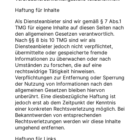
Blauweb.DE Internet-Solutions, Inhaber
Bitte
PIN
eingeben
Christan Hinzmann
Haftung für Inhalte
Verantwortliche Stelle
Firmierung: BlauWeb.DE Internet-Solutions
Als Diensteanbieter sind wir gemäß § 7 Abs.1
Name: Christian Hinzmann
Name: Christian Hinzmann
TMG für eigene Inhalte auf diesen Seiten nach
Strasse: Friedhofsweg 5
Strasse: Friedhofsweg 5
den allgemeinen Gesetzen verantwortlich.
PLZ/Ort: 12529 Schönefeld
PLZ/Ort: 12529 Schönefeld
Nach §§ 8 bis 10 TMG sind wir als
E-Mail: info@blauweb.de
E-Mail: info@blauweb.de
Diensteanbieter jedoch nicht verpflichtet,
Mobil: 0176 277 50500
Telefon: 03379 591001
übermittelte oder gespeicherte fremde
Telefax: 03379 591 002
Informationen zu überwachen oder nach
Mobil: 0176 277 50500
Umständen zu forschen, die auf eine
Cookies
rechtswidrige Tätigkeit hinweisen.
Umsatzsteuer-Identifikationsnummer gemäß §
Verpflichtungen zur Entfernung oder Sperrung
Zur besseren Benutzerführung setzen wir Cookies
27 a Umsatzsteuergesetz:
der Nutzung von Informationen nach den
ein. Durch die Verwendung von Cookies wird die
DE 283623660
allgemeinen Gesetzen bleiben hiervon
Nutzung von Webseiten für den Nutzer vereinfacht.
unberührt. Eine diesbezügliche Haftung ist
Bestimmte Seiten sind ohne deren Einsatz nicht oder
Inhaber: Christian Hinzmann
jedoch erst ab dem Zeitpunkt der Kenntnis
nicht fehlerfrei aufrufbar. Diese Gründe stellen auch
einer konkreten Rechtsverletzung möglich. Bei
das berechtigte Interesse für diese
Verantwortlich für den Inhalt nach § 55 Abs. 2
Bekanntwerden von entsprechenden
Datenverarbeitung nach Art. 6 Abs. 1 lit. f DSGVO
RStV:
Rechtsverletzungen werden wir diese Inhalte
dar (die Nutzung von Cookies zu Analysezwecken
umgehend entfernen.
wird in einem anderen Punkt behandelt). Gängige
Name: Christian Hinzmann
Browser bieten die Einstellungsmöglichkeit, Cookies
Strasse: Friedhofsweg 5
Haftung für Links