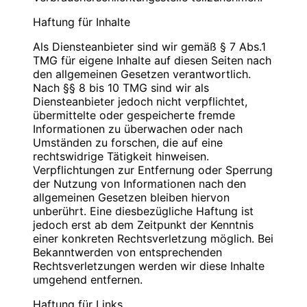
Blauweb.DE Internet-Solutions, Inhaber
Bitte
PIN
eingeben
Christan Hinzmann
Haftung für Inhalte
Verantwortliche Stelle
Firmierung: BlauWeb.DE Internet-Solutions
Als Diensteanbieter sind wir gemäß § 7 Abs.1
Name: Christian Hinzmann
Name: Christian Hinzmann
TMG für eigene Inhalte auf diesen Seiten nach
Strasse: Friedhofsweg 5
Strasse: Friedhofsweg 5
den allgemeinen Gesetzen verantwortlich.
PLZ/Ort: 12529 Schönefeld
PLZ/Ort: 12529 Schönefeld
Nach §§ 8 bis 10 TMG sind wir als
E-Mail: info@blauweb.de
E-Mail: info@blauweb.de
Diensteanbieter jedoch nicht verpflichtet,
Mobil: 0176 277 50500
Telefon: 03379 591001
übermittelte oder gespeicherte fremde
Telefax: 03379 591 002
Informationen zu überwachen oder nach
Mobil: 0176 277 50500
Umständen zu forschen, die auf eine
Cookies
rechtswidrige Tätigkeit hinweisen.
Umsatzsteuer-Identifikationsnummer gemäß §
Verpflichtungen zur Entfernung oder Sperrung
Zur besseren Benutzerführung setzen wir Cookies
27 a Umsatzsteuergesetz:
der Nutzung von Informationen nach den
ein. Durch die Verwendung von Cookies wird die
DE 283623660
allgemeinen Gesetzen bleiben hiervon
Nutzung von Webseiten für den Nutzer vereinfacht.
unberührt. Eine diesbezügliche Haftung ist
Bestimmte Seiten sind ohne deren Einsatz nicht oder
Inhaber: Christian Hinzmann
jedoch erst ab dem Zeitpunkt der Kenntnis
nicht fehlerfrei aufrufbar. Diese Gründe stellen auch
einer konkreten Rechtsverletzung möglich. Bei
das berechtigte Interesse für diese
Verantwortlich für den Inhalt nach § 55 Abs. 2
Bekanntwerden von entsprechenden
Datenverarbeitung nach Art. 6 Abs. 1 lit. f DSGVO
RStV:
Rechtsverletzungen werden wir diese Inhalte
dar (die Nutzung von Cookies zu Analysezwecken
umgehend entfernen.
wird in einem anderen Punkt behandelt). Gängige
Name: Christian Hinzmann
Browser bieten die Einstellungsmöglichkeit, Cookies
Strasse: Friedhofsweg 5
Haftung für Links