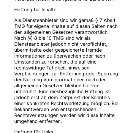
Blauweb.DE Internet-Solutions, Inhaber
Bitte
PIN
eingeben
Christan Hinzmann
Haftung für Inhalte
Verantwortliche Stelle
Firmierung: BlauWeb.DE Internet-Solutions
Als Diensteanbieter sind wir gemäß § 7 Abs.1
Name: Christian Hinzmann
Name: Christian Hinzmann
TMG für eigene Inhalte auf diesen Seiten nach
Strasse: Friedhofsweg 5
Strasse: Friedhofsweg 5
den allgemeinen Gesetzen verantwortlich.
PLZ/Ort: 12529 Schönefeld
PLZ/Ort: 12529 Schönefeld
Nach §§ 8 bis 10 TMG sind wir als
E-Mail: info@blauweb.de
E-Mail: info@blauweb.de
Diensteanbieter jedoch nicht verpflichtet,
Mobil: 0176 277 50500
Telefon: 03379 591001
übermittelte oder gespeicherte fremde
Telefax: 03379 591 002
Informationen zu überwachen oder nach
Mobil: 0176 277 50500
Umständen zu forschen, die auf eine
Cookies
rechtswidrige Tätigkeit hinweisen.
Umsatzsteuer-Identifikationsnummer gemäß §
Verpflichtungen zur Entfernung oder Sperrung
Zur besseren Benutzerführung setzen wir Cookies
27 a Umsatzsteuergesetz:
der Nutzung von Informationen nach den
ein. Durch die Verwendung von Cookies wird die
DE 283623660
allgemeinen Gesetzen bleiben hiervon
Nutzung von Webseiten für den Nutzer vereinfacht.
unberührt. Eine diesbezügliche Haftung ist
Bestimmte Seiten sind ohne deren Einsatz nicht oder
Inhaber: Christian Hinzmann
jedoch erst ab dem Zeitpunkt der Kenntnis
nicht fehlerfrei aufrufbar. Diese Gründe stellen auch
einer konkreten Rechtsverletzung möglich. Bei
das berechtigte Interesse für diese
Verantwortlich für den Inhalt nach § 55 Abs. 2
Bekanntwerden von entsprechenden
Datenverarbeitung nach Art. 6 Abs. 1 lit. f DSGVO
RStV:
Rechtsverletzungen werden wir diese Inhalte
dar (die Nutzung von Cookies zu Analysezwecken
umgehend entfernen.
wird in einem anderen Punkt behandelt). Gängige
Name: Christian Hinzmann
Browser bieten die Einstellungsmöglichkeit, Cookies
Strasse: Friedhofsweg 5
Haftung für Links