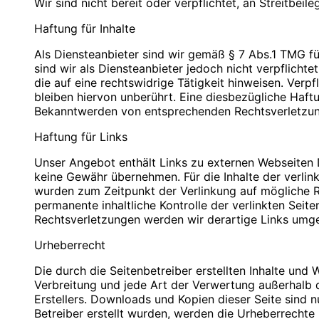
Wir sind nicht bereit oder verpflichtet, an Streitbei
PLZ/Ort: 12529 Schönefeld
PLZ/Ort: 12529 Schönefeld
E-Mail: info@blauweb.de
E-Mail: info@blauweb.de
Haftung für Inhalte
Mobil: 0176 277 50500
Telefon: 03379 591001
Telefax: 03379 591 002
Als Diensteanbieter sind wir gemäß § 7 Abs.1 TMG fü
Mobil: 0176 277 50500
sind wir als Diensteanbieter jedoch nicht verpflich
Cookies
die auf eine rechtswidrige Tätigkeit hinweisen. Ver
Umsatzsteuer-Identifikationsnummer gemäß § 27 a 
bleiben hiervon unberührt. Eine diesbezügliche Haft
Zur besseren Benutzerführung setzen wir Cookies ei
DE 283623660
Bekanntwerden von entsprechenden Rechtsverletzun
Bestimmte Seiten sind ohne deren Einsatz nicht oder n
Datenverarbeitung nach Art. 6 Abs. 1 lit. f DSGVO 
Haftung für Links
Inhaber: Christian Hinzmann
bieten die Einstellungsmöglichkeit, Cookies nicht zu
und Cookies nur im Einzelfall erlauben, die Annah
Unser Angebot enthält Links zu externen Webseiten Dr
Verantwortlich für den Inhalt nach § 55 Abs. 2 RStV
aktivieren. Es ist nicht gewährleistet, dass Sie auf
keine Gewähr übernehmen. Für die Inhalte der verlinkt
Einstellungen vornehmen.
wurden zum Zeitpunkt der Verlinkung auf mögliche Re
Name: Christian Hinzmann
permanente inhaltliche Kontrolle der verlinkten Sei
Strasse: Friedhofsweg 5
Rechtsverletzungen werden wir derartige Links umg
PLZ/Ort: 12529 Schönefeld
Kontaktformular
E-Mail: info@blauweb.de
Urheberrecht
Mobil: 0176 277 50500
Sie können sich über ein Kontaktformular jederzei
Die durch die Seitenbetreiber erstellten Inhalte und
zukommen lassen zu können, benötigen wir folgende
Verbreitung und jede Art der Verwertung außerhalb 
Zwecke. Rechtsgrundlage für die Verarbeitung der D
Quellenangaben für die verwendeten Bilder und Gr
Erstellers. Downloads und Kopien dieser Seite sind n
werden, ist Art. 6 Abs. 1 lit. f DSGVO.
Betreiber erstellt wurden, werden die Urheberrechte 
Auto-Ankauf Zeitz