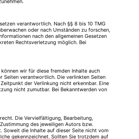
ilzunehmen.
esetzen verantwortlich. Nach §§ 8 bis 10 TMG
zu überwachen oder nach Umständen zu forschen,
 Informationen nach den allgemeinen Gesetzen
nkreten Rechtsverletzung möglich. Bei
 Webseiten für den Nutzer vereinfacht.
rechtigte Interesse für diese
inem anderen Punkt behandelt). Gängige Browser
 über das Setzen von Cookies informiert werden
n der Cookies beim Schließen des Browser
b können wir für diese fremden Inhalte auch
ifen können, wenn Sie entsprechende
r Seiten verantwortlich. Die verlinkten Seiten
eitpunkt der Verlinkung nicht erkennbar. Eine
letzung nicht zumutbar. Bei Bekanntwerden von
en beantworten oder Ihnen eine Rückmeldung
echt. Die Vervielfältigung, Bearbeitung,
verwenden wir ausschließlich für die o.g.
 Zustimmung des jeweiligen Autors bzw.
er Übersendung einer E-Mail übermittelt
. Soweit die Inhalte auf dieser Seite nicht vom
olche gekennzeichnet. Sollten Sie trotzdem auf