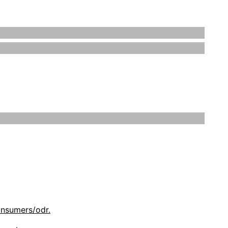
 rechtlichen Eigentümer sein. Die Rechte aller
 dass Sie sich hierbei sicher und wohl fühlen.
ind dafür gedacht, Sie über unsere Handhabung
onsumers/odr.