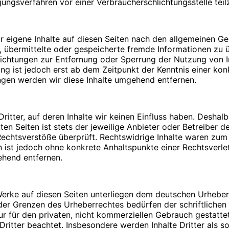
legungsverfahren vor einer Verbraucherschlichtungsstelle te
Bitte
PIN
eingeben
r eigene Inhalte auf diesen Seiten nach den allgemeinen G
tet, übermittelte oder gespeicherte fremde Informationen 
pflichtungen zur Entfernung oder Sperrung der Nutzung von
Umsatzsteuergesetz:
ung ist jedoch erst ab dem Zeitpunkt der Kenntnis einer ko
n. Durch die Verwendung von Cookies wird die Nutzung von
gen werden wir diese Inhalte umgehend entfernen.
icht fehlerfrei aufrufbar. Diese Gründe stellen auch das be
dar (die Nutzung von Cookies zu Analysezwecken wird in e
zulassen. Sie können Ihren Browser so einstellen, dass Sie
me von Cookies ausschließen oder das automatische Lösche
itter, auf deren Inhalte wir keinen Einfluss haben. Deshal
:
 alle Funktionen dieser Website ohne Einschränkungen zugre
en Seiten ist stets der jeweilige Anbieter oder Betreiber de
chtsverstöße überprüft. Rechtswidrige Inhalte waren zum Z
ten ist jedoch ohne konkrete Anhaltspunkte einer Rechtsver
ehend entfernen.
t mit Fragen oder Anregungen an uns wenden. Um Ihre Frag
 Werke auf diesen Seiten unterliegen dem deutschen Urheberr
 Angaben: Name, Vorname und E-Mail Adresse. Diese Daten 
der Grenzen des Urheberrechtes bedürfen der schriftlichen
aten, die im Zuge der Nutzung des Kontaktformulars oder d
afiken:
ur für den privaten, nicht kommerziellen Gebrauch gestattet
Dritter beachtet. Insbesondere werden Inhalte Dritter als s