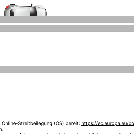
Auto-Ankauf-Zeitz.de
Grafiken können Marken- oder Warenzeichen im Besitze ihrer
iegen ausschließlich bei deren Besitzern.
 uns über Ihren Besuch auf unseren Webseiten. Wir möchten,
hen Stellenwert. Die folgenden Datenschutzbestimmungen s
r kauft selbst keine Fahrzeuge an.
nlichen Daten zu informieren.
nzmann
 Online-Streitbeilegung (OS) bereit:
https://ec.europa.eu/c
m.