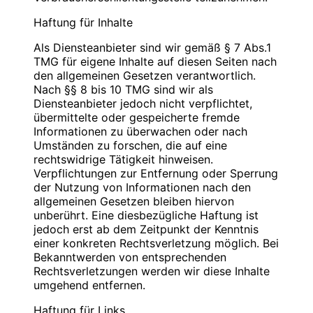
Blauweb.DE Internet-Solutions, Inhaber
Bitte
PIN
eingeben
Christan Hinzmann
Haftung für Inhalte
Verantwortliche Stelle
Firmierung: BlauWeb.DE Internet-Solutions
Als Diensteanbieter sind wir gemäß § 7 Abs.1
Name: Christian Hinzmann
Name: Christian Hinzmann
TMG für eigene Inhalte auf diesen Seiten nach
Strasse: Friedhofsweg 5
Strasse: Friedhofsweg 5
den allgemeinen Gesetzen verantwortlich.
PLZ/Ort: 12529 Schönefeld
PLZ/Ort: 12529 Schönefeld
Nach §§ 8 bis 10 TMG sind wir als
E-Mail: info@blauweb.de
E-Mail: info@blauweb.de
Diensteanbieter jedoch nicht verpflichtet,
Mobil: 0176 277 50500
Telefon: 03379 591001
übermittelte oder gespeicherte fremde
Telefax: 03379 591 002
Informationen zu überwachen oder nach
Mobil: 0176 277 50500
Umständen zu forschen, die auf eine
Cookies
rechtswidrige Tätigkeit hinweisen.
Umsatzsteuer-Identifikationsnummer gemäß §
Verpflichtungen zur Entfernung oder Sperrung
Zur besseren Benutzerführung setzen wir Cookies
27 a Umsatzsteuergesetz:
der Nutzung von Informationen nach den
ein. Durch die Verwendung von Cookies wird die
DE 283623660
allgemeinen Gesetzen bleiben hiervon
Nutzung von Webseiten für den Nutzer vereinfacht.
unberührt. Eine diesbezügliche Haftung ist
Bestimmte Seiten sind ohne deren Einsatz nicht oder
Inhaber: Christian Hinzmann
jedoch erst ab dem Zeitpunkt der Kenntnis
nicht fehlerfrei aufrufbar. Diese Gründe stellen auch
einer konkreten Rechtsverletzung möglich. Bei
das berechtigte Interesse für diese
Verantwortlich für den Inhalt nach § 55 Abs. 2
Bekanntwerden von entsprechenden
Datenverarbeitung nach Art. 6 Abs. 1 lit. f DSGVO
RStV:
Rechtsverletzungen werden wir diese Inhalte
dar (die Nutzung von Cookies zu Analysezwecken
umgehend entfernen.
wird in einem anderen Punkt behandelt). Gängige
Name: Christian Hinzmann
Browser bieten die Einstellungsmöglichkeit, Cookies
Strasse: Friedhofsweg 5
Haftung für Links