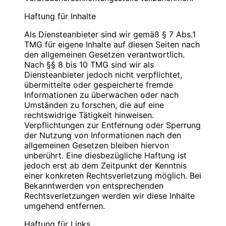
Blauweb.DE Internet-Solutions, Inhaber
Bitte
PIN
eingeben
Christan Hinzmann
Haftung für Inhalte
Verantwortliche Stelle
Firmierung: BlauWeb.DE Internet-Solutions
Als Diensteanbieter sind wir gemäß § 7 Abs.1
Name: Christian Hinzmann
Name: Christian Hinzmann
TMG für eigene Inhalte auf diesen Seiten nach
Strasse: Friedhofsweg 5
Strasse: Friedhofsweg 5
den allgemeinen Gesetzen verantwortlich.
PLZ/Ort: 12529 Schönefeld
PLZ/Ort: 12529 Schönefeld
Nach §§ 8 bis 10 TMG sind wir als
E-Mail: info@blauweb.de
E-Mail: info@blauweb.de
Diensteanbieter jedoch nicht verpflichtet,
Mobil: 0176 277 50500
Telefon: 03379 591001
übermittelte oder gespeicherte fremde
Telefax: 03379 591 002
Informationen zu überwachen oder nach
Mobil: 0176 277 50500
Umständen zu forschen, die auf eine
Cookies
rechtswidrige Tätigkeit hinweisen.
Umsatzsteuer-Identifikationsnummer gemäß §
Verpflichtungen zur Entfernung oder Sperrung
Zur besseren Benutzerführung setzen wir Cookies
27 a Umsatzsteuergesetz:
der Nutzung von Informationen nach den
ein. Durch die Verwendung von Cookies wird die
DE 283623660
allgemeinen Gesetzen bleiben hiervon
Nutzung von Webseiten für den Nutzer vereinfacht.
unberührt. Eine diesbezügliche Haftung ist
Bestimmte Seiten sind ohne deren Einsatz nicht oder
Inhaber: Christian Hinzmann
jedoch erst ab dem Zeitpunkt der Kenntnis
nicht fehlerfrei aufrufbar. Diese Gründe stellen auch
einer konkreten Rechtsverletzung möglich. Bei
das berechtigte Interesse für diese
Verantwortlich für den Inhalt nach § 55 Abs. 2
Bekanntwerden von entsprechenden
Datenverarbeitung nach Art. 6 Abs. 1 lit. f DSGVO
RStV:
Rechtsverletzungen werden wir diese Inhalte
dar (die Nutzung von Cookies zu Analysezwecken
umgehend entfernen.
wird in einem anderen Punkt behandelt). Gängige
Name: Christian Hinzmann
Browser bieten die Einstellungsmöglichkeit, Cookies
Strasse: Friedhofsweg 5
Haftung für Links