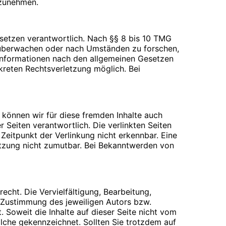
ilzunehmen.
esetzen verantwortlich. Nach §§ 8 bis 10 TMG
zu überwachen oder nach Umständen zu forschen,
 Informationen nach den allgemeinen Gesetzen
nkreten Rechtsverletzung möglich. Bei
 Webseiten für den Nutzer vereinfacht.
rechtigte Interesse für diese
inem anderen Punkt behandelt). Gängige Browser
 über das Setzen von Cookies informiert werden
n der Cookies beim Schließen des Browser
b können wir für diese fremden Inhalte auch
ifen können, wenn Sie entsprechende
r Seiten verantwortlich. Die verlinkten Seiten
eitpunkt der Verlinkung nicht erkennbar. Eine
letzung nicht zumutbar. Bei Bekanntwerden von
en beantworten oder Ihnen eine Rückmeldung
echt. Die Vervielfältigung, Bearbeitung,
verwenden wir ausschließlich für die o.g.
 Zustimmung des jeweiligen Autors bzw.
er Übersendung einer E-Mail übermittelt
. Soweit die Inhalte auf dieser Seite nicht vom
olche gekennzeichnet. Sollten Sie trotzdem auf