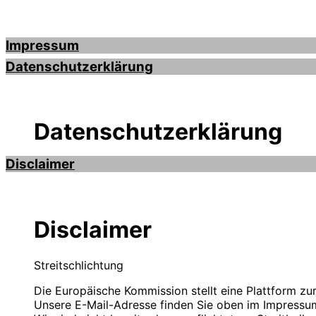
Impressum
Datenschutzerklärung
Impressum
Datenschutzerklärung
Alle hier verwendeten Namen, Begriffe, Zeichen und 
erwähnten und benutzten Marken- und Warenzeichen l
Disclaimer
Datenschutzerklärung für auto-ankauf-zeitz.de
Angaben gemäß § 5 TMG:
Sehr geehrte Besucherinnen und Besucher, wir freuen
Der Schutz Ihrer Privatsphäre hat für uns einen ho
Hinweis: Diese Seite steht zum Verkauf. Der Betreibe
der Erhebung, Verwendung und Weitergabe von persö
Disclaimer
auto-ankauf-zeitz.de ist ein Projekt von
Blauweb.DE Internet-Solutions, Inhaber Christan Hi
Verantwortliche Stelle
Streitschlichtung
Firmierung: BlauWeb.DE Internet-Solutions
Die Europäische Kommission stellt eine Plattform zur
Name: Christian Hinzmann
Name: Christian Hinzmann
Unsere E-Mail-Adresse finden Sie oben im Impressu
Strasse: Friedhofsweg 5
Strasse: Friedhofsweg 5