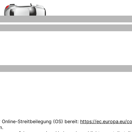
Auto-Ankauf-Zeitz.de
Grafiken können Marken- oder Warenzeichen im Besitze ihrer
iegen ausschließlich bei deren Besitzern.
 uns über Ihren Besuch auf unseren Webseiten. Wir möchten,
hen Stellenwert. Die folgenden Datenschutzbestimmungen s
r kauft selbst keine Fahrzeuge an.
nlichen Daten zu informieren.
nzmann
 Online-Streitbeilegung (OS) bereit:
https://ec.europa.eu/c
m.