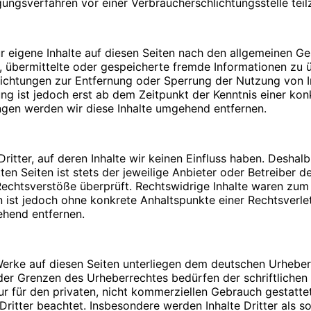
legungsverfahren vor einer Verbraucherschlichtungsstelle te
Bitte
PIN
eingeben
r eigene Inhalte auf diesen Seiten nach den allgemeinen G
tet, übermittelte oder gespeicherte fremde Informationen 
pflichtungen zur Entfernung oder Sperrung der Nutzung von
Umsatzsteuergesetz:
ung ist jedoch erst ab dem Zeitpunkt der Kenntnis einer ko
n. Durch die Verwendung von Cookies wird die Nutzung von
gen werden wir diese Inhalte umgehend entfernen.
icht fehlerfrei aufrufbar. Diese Gründe stellen auch das be
dar (die Nutzung von Cookies zu Analysezwecken wird in e
zulassen. Sie können Ihren Browser so einstellen, dass Sie
me von Cookies ausschließen oder das automatische Lösche
itter, auf deren Inhalte wir keinen Einfluss haben. Deshal
:
 alle Funktionen dieser Website ohne Einschränkungen zugre
en Seiten ist stets der jeweilige Anbieter oder Betreiber de
chtsverstöße überprüft. Rechtswidrige Inhalte waren zum Z
ten ist jedoch ohne konkrete Anhaltspunkte einer Rechtsver
ehend entfernen.
t mit Fragen oder Anregungen an uns wenden. Um Ihre Frag
 Werke auf diesen Seiten unterliegen dem deutschen Urheberr
 Angaben: Name, Vorname und E-Mail Adresse. Diese Daten 
der Grenzen des Urheberrechtes bedürfen der schriftlichen
aten, die im Zuge der Nutzung des Kontaktformulars oder d
afiken:
ur für den privaten, nicht kommerziellen Gebrauch gestattet
Dritter beachtet. Insbesondere werden Inhalte Dritter als s