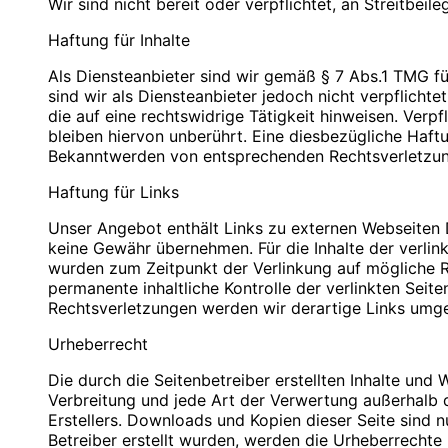
Wir sind nicht bereit oder verpflichtet, an Streitbei
PLZ/Ort: 12529 Schönefeld
PLZ/Ort: 12529 Schönefeld
E-Mail: info@blauweb.de
E-Mail: info@blauweb.de
Haftung für Inhalte
Mobil: 0176 277 50500
Telefon: 03379 591001
Telefax: 03379 591 002
Als Diensteanbieter sind wir gemäß § 7 Abs.1 TMG fü
Mobil: 0176 277 50500
sind wir als Diensteanbieter jedoch nicht verpflich
Cookies
die auf eine rechtswidrige Tätigkeit hinweisen. Ver
Umsatzsteuer-Identifikationsnummer gemäß § 27 a 
bleiben hiervon unberührt. Eine diesbezügliche Haft
Zur besseren Benutzerführung setzen wir Cookies ei
DE 283623660
Bekanntwerden von entsprechenden Rechtsverletzun
Bestimmte Seiten sind ohne deren Einsatz nicht oder n
Datenverarbeitung nach Art. 6 Abs. 1 lit. f DSGVO 
Haftung für Links
Inhaber: Christian Hinzmann
bieten die Einstellungsmöglichkeit, Cookies nicht zu
und Cookies nur im Einzelfall erlauben, die Annah
Unser Angebot enthält Links zu externen Webseiten Dr
Verantwortlich für den Inhalt nach § 55 Abs. 2 RStV
aktivieren. Es ist nicht gewährleistet, dass Sie auf
keine Gewähr übernehmen. Für die Inhalte der verlinkt
Einstellungen vornehmen.
wurden zum Zeitpunkt der Verlinkung auf mögliche Re
Name: Christian Hinzmann
permanente inhaltliche Kontrolle der verlinkten Sei
Strasse: Friedhofsweg 5
Rechtsverletzungen werden wir derartige Links umg
PLZ/Ort: 12529 Schönefeld
Kontaktformular
E-Mail: info@blauweb.de
Urheberrecht
Mobil: 0176 277 50500
Sie können sich über ein Kontaktformular jederzei
Die durch die Seitenbetreiber erstellten Inhalte und
zukommen lassen zu können, benötigen wir folgende
Verbreitung und jede Art der Verwertung außerhalb 
Zwecke. Rechtsgrundlage für die Verarbeitung der D
Quellenangaben für die verwendeten Bilder und Gr
Erstellers. Downloads und Kopien dieser Seite sind n
werden, ist Art. 6 Abs. 1 lit. f DSGVO.
Betreiber erstellt wurden, werden die Urheberrechte 
Auto-Ankauf Zeitz