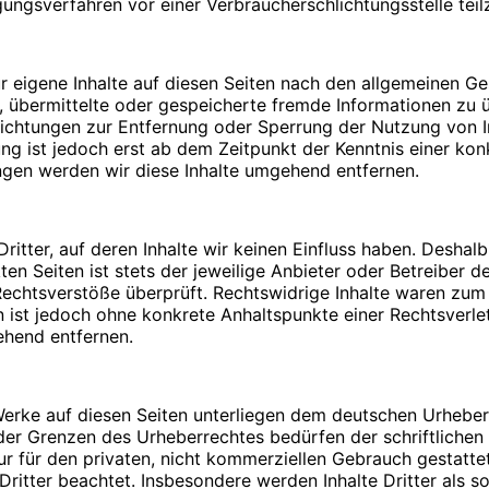
legungsverfahren vor einer Verbraucherschlichtungsstelle te
Bitte
PIN
eingeben
r eigene Inhalte auf diesen Seiten nach den allgemeinen G
tet, übermittelte oder gespeicherte fremde Informationen 
pflichtungen zur Entfernung oder Sperrung der Nutzung von
Umsatzsteuergesetz:
ung ist jedoch erst ab dem Zeitpunkt der Kenntnis einer ko
n. Durch die Verwendung von Cookies wird die Nutzung von
gen werden wir diese Inhalte umgehend entfernen.
icht fehlerfrei aufrufbar. Diese Gründe stellen auch das be
dar (die Nutzung von Cookies zu Analysezwecken wird in e
zulassen. Sie können Ihren Browser so einstellen, dass Sie
me von Cookies ausschließen oder das automatische Lösche
itter, auf deren Inhalte wir keinen Einfluss haben. Deshal
:
 alle Funktionen dieser Website ohne Einschränkungen zugre
en Seiten ist stets der jeweilige Anbieter oder Betreiber de
chtsverstöße überprüft. Rechtswidrige Inhalte waren zum Z
ten ist jedoch ohne konkrete Anhaltspunkte einer Rechtsver
ehend entfernen.
t mit Fragen oder Anregungen an uns wenden. Um Ihre Frag
 Werke auf diesen Seiten unterliegen dem deutschen Urheberr
 Angaben: Name, Vorname und E-Mail Adresse. Diese Daten 
der Grenzen des Urheberrechtes bedürfen der schriftlichen
aten, die im Zuge der Nutzung des Kontaktformulars oder d
afiken:
ur für den privaten, nicht kommerziellen Gebrauch gestattet
Dritter beachtet. Insbesondere werden Inhalte Dritter als s