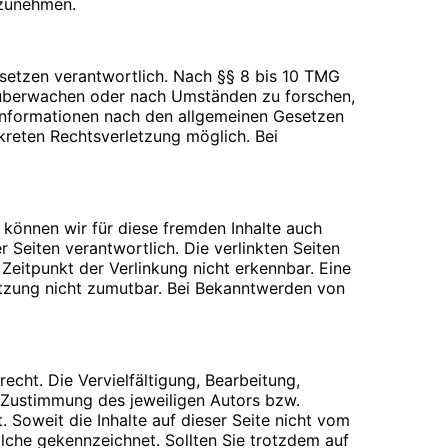
ilzunehmen.
esetzen verantwortlich. Nach §§ 8 bis 10 TMG
zu überwachen oder nach Umständen zu forschen,
 Informationen nach den allgemeinen Gesetzen
nkreten Rechtsverletzung möglich. Bei
 Webseiten für den Nutzer vereinfacht.
rechtigte Interesse für diese
inem anderen Punkt behandelt). Gängige Browser
 über das Setzen von Cookies informiert werden
n der Cookies beim Schließen des Browser
b können wir für diese fremden Inhalte auch
ifen können, wenn Sie entsprechende
r Seiten verantwortlich. Die verlinkten Seiten
eitpunkt der Verlinkung nicht erkennbar. Eine
letzung nicht zumutbar. Bei Bekanntwerden von
en beantworten oder Ihnen eine Rückmeldung
echt. Die Vervielfältigung, Bearbeitung,
verwenden wir ausschließlich für die o.g.
 Zustimmung des jeweiligen Autors bzw.
er Übersendung einer E-Mail übermittelt
. Soweit die Inhalte auf dieser Seite nicht vom
olche gekennzeichnet. Sollten Sie trotzdem auf