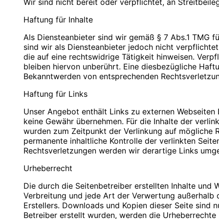
Wir sind nicht bereit oder verpflichtet, an Streitbei
PLZ/Ort: 12529 Schönefeld
PLZ/Ort: 12529 Schönefeld
E-Mail: info@blauweb.de
E-Mail: info@blauweb.de
Haftung für Inhalte
Mobil: 0176 277 50500
Telefon: 03379 591001
Telefax: 03379 591 002
Als Diensteanbieter sind wir gemäß § 7 Abs.1 TMG fü
Mobil: 0176 277 50500
sind wir als Diensteanbieter jedoch nicht verpflich
Cookies
die auf eine rechtswidrige Tätigkeit hinweisen. Ver
Umsatzsteuer-Identifikationsnummer gemäß § 27 a 
bleiben hiervon unberührt. Eine diesbezügliche Haft
Zur besseren Benutzerführung setzen wir Cookies ei
DE 283623660
Bekanntwerden von entsprechenden Rechtsverletzun
Bestimmte Seiten sind ohne deren Einsatz nicht oder n
Datenverarbeitung nach Art. 6 Abs. 1 lit. f DSGVO 
Haftung für Links
Inhaber: Christian Hinzmann
bieten die Einstellungsmöglichkeit, Cookies nicht zu
und Cookies nur im Einzelfall erlauben, die Annah
Unser Angebot enthält Links zu externen Webseiten Dr
Verantwortlich für den Inhalt nach § 55 Abs. 2 RStV
aktivieren. Es ist nicht gewährleistet, dass Sie auf
keine Gewähr übernehmen. Für die Inhalte der verlinkt
Einstellungen vornehmen.
wurden zum Zeitpunkt der Verlinkung auf mögliche Re
Name: Christian Hinzmann
permanente inhaltliche Kontrolle der verlinkten Sei
Strasse: Friedhofsweg 5
Rechtsverletzungen werden wir derartige Links umg
PLZ/Ort: 12529 Schönefeld
Kontaktformular
E-Mail: info@blauweb.de
Urheberrecht
Mobil: 0176 277 50500
Sie können sich über ein Kontaktformular jederzei
Die durch die Seitenbetreiber erstellten Inhalte und
zukommen lassen zu können, benötigen wir folgende
Verbreitung und jede Art der Verwertung außerhalb 
Zwecke. Rechtsgrundlage für die Verarbeitung der D
Quellenangaben für die verwendeten Bilder und Gr
Erstellers. Downloads und Kopien dieser Seite sind n
werden, ist Art. 6 Abs. 1 lit. f DSGVO.
Betreiber erstellt wurden, werden die Urheberrechte 
Auto-Ankauf Zeitz