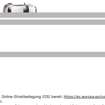
Auto-Ankauf-Zeitz.de
Grafiken können Marken- oder Warenzeichen im Besitze ihrer
iegen ausschließlich bei deren Besitzern.
 uns über Ihren Besuch auf unseren Webseiten. Wir möchten,
hen Stellenwert. Die folgenden Datenschutzbestimmungen s
r kauft selbst keine Fahrzeuge an.
nlichen Daten zu informieren.
nzmann
 Online-Streitbeilegung (OS) bereit:
https://ec.europa.eu/c
m.