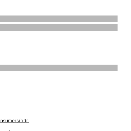
 rechtlichen Eigentümer sein. Die Rechte aller
 dass Sie sich hierbei sicher und wohl fühlen.
ind dafür gedacht, Sie über unsere Handhabung
onsumers/odr.