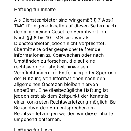
Blauweb.DE Internet-Solutions, Inhaber
Bitte
PIN
eingeben
Christan Hinzmann
Haftung für Inhalte
Verantwortliche Stelle
Firmierung: BlauWeb.DE Internet-Solutions
Als Diensteanbieter sind wir gemäß § 7 Abs.1
Name: Christian Hinzmann
Name: Christian Hinzmann
TMG für eigene Inhalte auf diesen Seiten nach
Strasse: Friedhofsweg 5
Strasse: Friedhofsweg 5
den allgemeinen Gesetzen verantwortlich.
PLZ/Ort: 12529 Schönefeld
PLZ/Ort: 12529 Schönefeld
Nach §§ 8 bis 10 TMG sind wir als
E-Mail: info@blauweb.de
E-Mail: info@blauweb.de
Diensteanbieter jedoch nicht verpflichtet,
Mobil: 0176 277 50500
Telefon: 03379 591001
übermittelte oder gespeicherte fremde
Telefax: 03379 591 002
Informationen zu überwachen oder nach
Mobil: 0176 277 50500
Umständen zu forschen, die auf eine
Cookies
rechtswidrige Tätigkeit hinweisen.
Umsatzsteuer-Identifikationsnummer gemäß §
Verpflichtungen zur Entfernung oder Sperrung
Zur besseren Benutzerführung setzen wir Cookies
27 a Umsatzsteuergesetz:
der Nutzung von Informationen nach den
ein. Durch die Verwendung von Cookies wird die
DE 283623660
allgemeinen Gesetzen bleiben hiervon
Nutzung von Webseiten für den Nutzer vereinfacht.
unberührt. Eine diesbezügliche Haftung ist
Bestimmte Seiten sind ohne deren Einsatz nicht oder
Inhaber: Christian Hinzmann
jedoch erst ab dem Zeitpunkt der Kenntnis
nicht fehlerfrei aufrufbar. Diese Gründe stellen auch
einer konkreten Rechtsverletzung möglich. Bei
das berechtigte Interesse für diese
Verantwortlich für den Inhalt nach § 55 Abs. 2
Bekanntwerden von entsprechenden
Datenverarbeitung nach Art. 6 Abs. 1 lit. f DSGVO
RStV:
Rechtsverletzungen werden wir diese Inhalte
dar (die Nutzung von Cookies zu Analysezwecken
umgehend entfernen.
wird in einem anderen Punkt behandelt). Gängige
Name: Christian Hinzmann
Browser bieten die Einstellungsmöglichkeit, Cookies
Strasse: Friedhofsweg 5
Haftung für Links