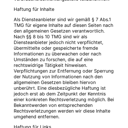
Blauweb.DE Internet-Solutions, Inhaber
Bitte
PIN
eingeben
Christan Hinzmann
Haftung für Inhalte
Verantwortliche Stelle
Firmierung: BlauWeb.DE Internet-Solutions
Als Diensteanbieter sind wir gemäß § 7 Abs.1
Name: Christian Hinzmann
Name: Christian Hinzmann
TMG für eigene Inhalte auf diesen Seiten nach
Strasse: Friedhofsweg 5
Strasse: Friedhofsweg 5
den allgemeinen Gesetzen verantwortlich.
PLZ/Ort: 12529 Schönefeld
PLZ/Ort: 12529 Schönefeld
Nach §§ 8 bis 10 TMG sind wir als
E-Mail: info@blauweb.de
E-Mail: info@blauweb.de
Diensteanbieter jedoch nicht verpflichtet,
Mobil: 0176 277 50500
Telefon: 03379 591001
übermittelte oder gespeicherte fremde
Telefax: 03379 591 002
Informationen zu überwachen oder nach
Mobil: 0176 277 50500
Umständen zu forschen, die auf eine
Cookies
rechtswidrige Tätigkeit hinweisen.
Umsatzsteuer-Identifikationsnummer gemäß §
Verpflichtungen zur Entfernung oder Sperrung
Zur besseren Benutzerführung setzen wir Cookies
27 a Umsatzsteuergesetz:
der Nutzung von Informationen nach den
ein. Durch die Verwendung von Cookies wird die
DE 283623660
allgemeinen Gesetzen bleiben hiervon
Nutzung von Webseiten für den Nutzer vereinfacht.
unberührt. Eine diesbezügliche Haftung ist
Bestimmte Seiten sind ohne deren Einsatz nicht oder
Inhaber: Christian Hinzmann
jedoch erst ab dem Zeitpunkt der Kenntnis
nicht fehlerfrei aufrufbar. Diese Gründe stellen auch
einer konkreten Rechtsverletzung möglich. Bei
das berechtigte Interesse für diese
Verantwortlich für den Inhalt nach § 55 Abs. 2
Bekanntwerden von entsprechenden
Datenverarbeitung nach Art. 6 Abs. 1 lit. f DSGVO
RStV:
Rechtsverletzungen werden wir diese Inhalte
dar (die Nutzung von Cookies zu Analysezwecken
umgehend entfernen.
wird in einem anderen Punkt behandelt). Gängige
Name: Christian Hinzmann
Browser bieten die Einstellungsmöglichkeit, Cookies
Strasse: Friedhofsweg 5
Haftung für Links