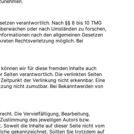
ilzunehmen.
esetzen verantwortlich. Nach §§ 8 bis 10 TMG
zu überwachen oder nach Umständen zu forschen,
 Informationen nach den allgemeinen Gesetzen
nkreten Rechtsverletzung möglich. Bei
 Webseiten für den Nutzer vereinfacht.
rechtigte Interesse für diese
inem anderen Punkt behandelt). Gängige Browser
 über das Setzen von Cookies informiert werden
n der Cookies beim Schließen des Browser
b können wir für diese fremden Inhalte auch
ifen können, wenn Sie entsprechende
r Seiten verantwortlich. Die verlinkten Seiten
eitpunkt der Verlinkung nicht erkennbar. Eine
letzung nicht zumutbar. Bei Bekanntwerden von
en beantworten oder Ihnen eine Rückmeldung
echt. Die Vervielfältigung, Bearbeitung,
verwenden wir ausschließlich für die o.g.
 Zustimmung des jeweiligen Autors bzw.
er Übersendung einer E-Mail übermittelt
. Soweit die Inhalte auf dieser Seite nicht vom
olche gekennzeichnet. Sollten Sie trotzdem auf