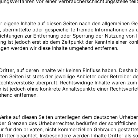
legungsverfahren vor einer Verbraucherschlichtungsstelle te
Bitte
PIN
eingeben
r eigene Inhalte auf diesen Seiten nach den allgemeinen G
tet, übermittelte oder gespeicherte fremde Informationen 
pflichtungen zur Entfernung oder Sperrung der Nutzung von
Umsatzsteuergesetz:
ung ist jedoch erst ab dem Zeitpunkt der Kenntnis einer ko
n. Durch die Verwendung von Cookies wird die Nutzung von
gen werden wir diese Inhalte umgehend entfernen.
icht fehlerfrei aufrufbar. Diese Gründe stellen auch das be
dar (die Nutzung von Cookies zu Analysezwecken wird in e
zulassen. Sie können Ihren Browser so einstellen, dass Sie
me von Cookies ausschließen oder das automatische Lösche
itter, auf deren Inhalte wir keinen Einfluss haben. Deshal
:
 alle Funktionen dieser Website ohne Einschränkungen zugre
en Seiten ist stets der jeweilige Anbieter oder Betreiber de
chtsverstöße überprüft. Rechtswidrige Inhalte waren zum Z
ten ist jedoch ohne konkrete Anhaltspunkte einer Rechtsver
ehend entfernen.
t mit Fragen oder Anregungen an uns wenden. Um Ihre Frag
 Werke auf diesen Seiten unterliegen dem deutschen Urheberr
 Angaben: Name, Vorname und E-Mail Adresse. Diese Daten 
der Grenzen des Urheberrechtes bedürfen der schriftlichen
aten, die im Zuge der Nutzung des Kontaktformulars oder d
afiken:
ur für den privaten, nicht kommerziellen Gebrauch gestattet
Dritter beachtet. Insbesondere werden Inhalte Dritter als s