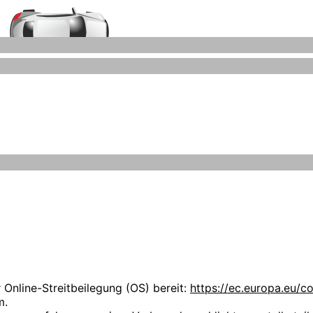
Auto-Ankauf-Zeitz.de
Grafiken können Marken- oder Warenzeichen im Besitze ihrer
iegen ausschließlich bei deren Besitzern.
 uns über Ihren Besuch auf unseren Webseiten. Wir möchten,
hen Stellenwert. Die folgenden Datenschutzbestimmungen s
r kauft selbst keine Fahrzeuge an.
nlichen Daten zu informieren.
nzmann
 Online-Streitbeilegung (OS) bereit:
https://ec.europa.eu/c
m.