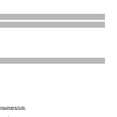
 rechtlichen Eigentümer sein. Die Rechte aller
 dass Sie sich hierbei sicher und wohl fühlen.
ind dafür gedacht, Sie über unsere Handhabung
onsumers/odr.