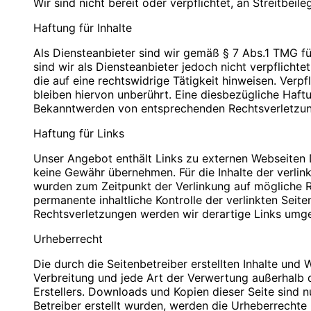
Wir sind nicht bereit oder verpflichtet, an Streitbei
PLZ/Ort: 12529 Schönefeld
PLZ/Ort: 12529 Schönefeld
E-Mail: info@blauweb.de
E-Mail: info@blauweb.de
Haftung für Inhalte
Mobil: 0176 277 50500
Telefon: 03379 591001
Telefax: 03379 591 002
Als Diensteanbieter sind wir gemäß § 7 Abs.1 TMG fü
Mobil: 0176 277 50500
sind wir als Diensteanbieter jedoch nicht verpflich
Cookies
die auf eine rechtswidrige Tätigkeit hinweisen. Ver
Umsatzsteuer-Identifikationsnummer gemäß § 27 a 
bleiben hiervon unberührt. Eine diesbezügliche Haft
Zur besseren Benutzerführung setzen wir Cookies ei
DE 283623660
Bekanntwerden von entsprechenden Rechtsverletzun
Bestimmte Seiten sind ohne deren Einsatz nicht oder n
Datenverarbeitung nach Art. 6 Abs. 1 lit. f DSGVO 
Haftung für Links
Inhaber: Christian Hinzmann
bieten die Einstellungsmöglichkeit, Cookies nicht zu
und Cookies nur im Einzelfall erlauben, die Annah
Unser Angebot enthält Links zu externen Webseiten Dr
Verantwortlich für den Inhalt nach § 55 Abs. 2 RStV
aktivieren. Es ist nicht gewährleistet, dass Sie auf
keine Gewähr übernehmen. Für die Inhalte der verlinkt
Einstellungen vornehmen.
wurden zum Zeitpunkt der Verlinkung auf mögliche Re
Name: Christian Hinzmann
permanente inhaltliche Kontrolle der verlinkten Sei
Strasse: Friedhofsweg 5
Rechtsverletzungen werden wir derartige Links umg
PLZ/Ort: 12529 Schönefeld
Kontaktformular
E-Mail: info@blauweb.de
Urheberrecht
Mobil: 0176 277 50500
Sie können sich über ein Kontaktformular jederzei
Die durch die Seitenbetreiber erstellten Inhalte und
zukommen lassen zu können, benötigen wir folgende
Verbreitung und jede Art der Verwertung außerhalb 
Zwecke. Rechtsgrundlage für die Verarbeitung der D
Quellenangaben für die verwendeten Bilder und Gr
Erstellers. Downloads und Kopien dieser Seite sind n
werden, ist Art. 6 Abs. 1 lit. f DSGVO.
Betreiber erstellt wurden, werden die Urheberrechte 
Auto-Ankauf Zeitz