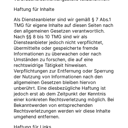
Blauweb.DE Internet-Solutions, Inhaber
Bitte
PIN
eingeben
Christan Hinzmann
Haftung für Inhalte
Verantwortliche Stelle
Firmierung: BlauWeb.DE Internet-Solutions
Als Diensteanbieter sind wir gemäß § 7 Abs.1
Name: Christian Hinzmann
Name: Christian Hinzmann
TMG für eigene Inhalte auf diesen Seiten nach
Strasse: Friedhofsweg 5
Strasse: Friedhofsweg 5
den allgemeinen Gesetzen verantwortlich.
PLZ/Ort: 12529 Schönefeld
PLZ/Ort: 12529 Schönefeld
Nach §§ 8 bis 10 TMG sind wir als
E-Mail: info@blauweb.de
E-Mail: info@blauweb.de
Diensteanbieter jedoch nicht verpflichtet,
Mobil: 0176 277 50500
Telefon: 03379 591001
übermittelte oder gespeicherte fremde
Telefax: 03379 591 002
Informationen zu überwachen oder nach
Mobil: 0176 277 50500
Umständen zu forschen, die auf eine
Cookies
rechtswidrige Tätigkeit hinweisen.
Umsatzsteuer-Identifikationsnummer gemäß §
Verpflichtungen zur Entfernung oder Sperrung
Zur besseren Benutzerführung setzen wir Cookies
27 a Umsatzsteuergesetz:
der Nutzung von Informationen nach den
ein. Durch die Verwendung von Cookies wird die
DE 283623660
allgemeinen Gesetzen bleiben hiervon
Nutzung von Webseiten für den Nutzer vereinfacht.
unberührt. Eine diesbezügliche Haftung ist
Bestimmte Seiten sind ohne deren Einsatz nicht oder
Inhaber: Christian Hinzmann
jedoch erst ab dem Zeitpunkt der Kenntnis
nicht fehlerfrei aufrufbar. Diese Gründe stellen auch
einer konkreten Rechtsverletzung möglich. Bei
das berechtigte Interesse für diese
Verantwortlich für den Inhalt nach § 55 Abs. 2
Bekanntwerden von entsprechenden
Datenverarbeitung nach Art. 6 Abs. 1 lit. f DSGVO
RStV:
Rechtsverletzungen werden wir diese Inhalte
dar (die Nutzung von Cookies zu Analysezwecken
umgehend entfernen.
wird in einem anderen Punkt behandelt). Gängige
Name: Christian Hinzmann
Browser bieten die Einstellungsmöglichkeit, Cookies
Strasse: Friedhofsweg 5
Haftung für Links